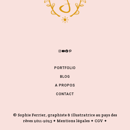
INSTAGRAM
YOUTUBE
FACEBOOK
PINTEREST
PORTFOLIO
BLOG
A PROPOS
CONTACT
© Sophie Ferrier, graphiste & illustratrice au pays des
rêves 2011-2023 ✦
Mentions légales
✦
CGV
✦