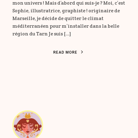
mon univers ! Mais d’abord qui suis-je ? Moi, c’est
Sophie, illustratrice, graphiste ! originaire de
Marseille, je décide de quitter le climat
méditerranéen pour m’installer dans la belle
région du Tarn Je suis […]
R
E
A
D
M
O
R
E
R
E
A
D
M
O
R
E