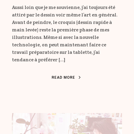
Aussi loin que je me souvienne, j’ai toujours été
attiré par le dessin voir même l’art en général.
Avant de peindre, le croquis (dessin rapide à
main levée) reste la première phase de mes
illustrations. Même si avec la nouvelle
technologie, on peut maintenant faire ce
travail préparatoire sur la tablette, j’ai
tendance à préférer […]
R
E
A
D
M
O
R
E
R
E
A
D
M
O
R
E