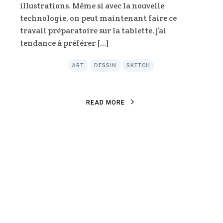
illustrations. Même si avec la nouvelle
technologie, on peut maintenant faire ce
travail préparatoire sur la tablette, j’ai
tendance à préférer […]
ART
DESSIN
SKETCH
R
E
A
D
M
O
R
E
R
E
A
D
M
O
R
E